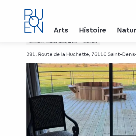
Aller
Accueil
Sur le Chemin d'Emma Bovary
au
contenu
principal
Sur le Chemin d'Emma 
Arts
Histoire
Natu
MEUBLÉS, LOCATIONS, GÎTES
MAISON
281, Route de la Huchette, 76116 Saint-Denis