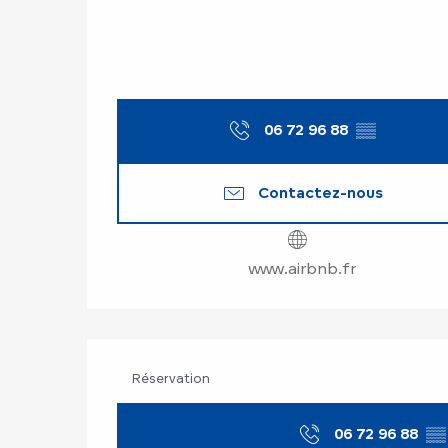
06 72 96 88
▒▒
Contactez-nous
www.airbnb.fr
Réservation
06 72 96 88
▒▒