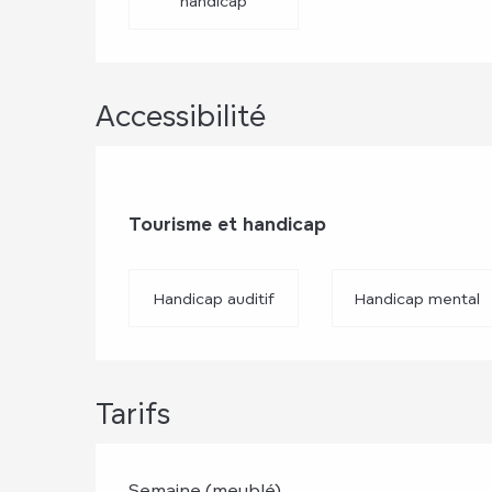
handicap
Accessibilité
Tourisme et handicap
Tourisme et handicap
Handicap auditif
Handicap mental
Tarifs
Semaine (meublé)