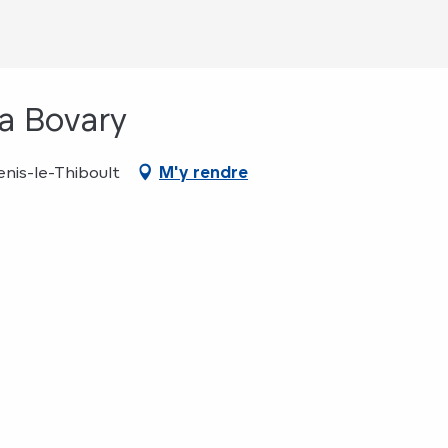
a Bovary
nis-le-Thiboult
M'y rendre