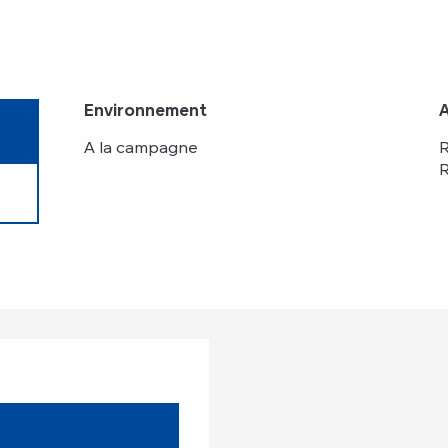
Environnement
Environnement
A la campagne
R
R