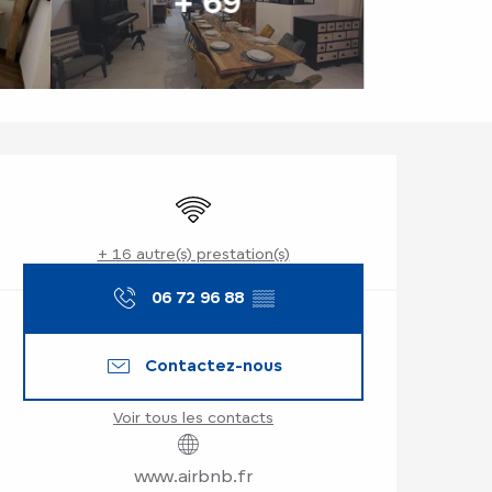
+ 69
Ouverture et coor
WiFi
+ 16 autre(s) prestation(s)
06 72 96 88
▒▒
Contactez-nous
Voir tous les contacts
www.airbnb.fr