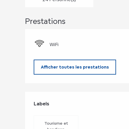
Prestations
WiFi
Afficher toutes les prestations
Offres de prest
Labels
Labels
Tourisme et