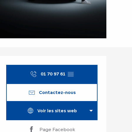
Ouverture et coor
01 70 97 61
▒▒
Contactez-nous
Voir les sites web
Page Facebook