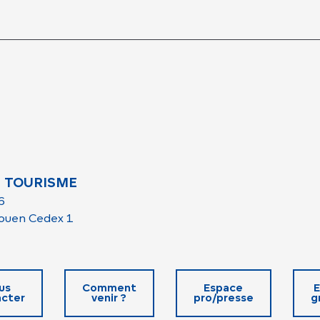
 TOURISME
6
ouen Cedex 1
us
Comment
Espace
E
cter
venir ?
pro/presse
g