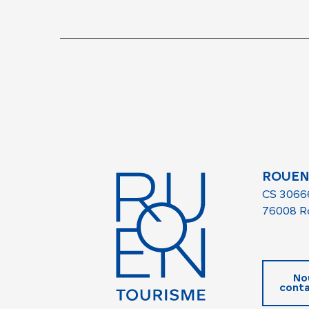
ROUEN
CS 3066
76008 R
No
conta