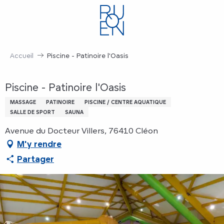
Aller
au
contenu
principal
Accueil
Piscine - Patinoire l'Oasis
Piscine - Patinoire l'Oasis
MASSAGE
PATINOIRE
PISCINE / CENTRE AQUATIQUE
SALLE DE SPORT
SAUNA
Avenue du Docteur Villers, 76410 Cléon
M'y rendre
Partager