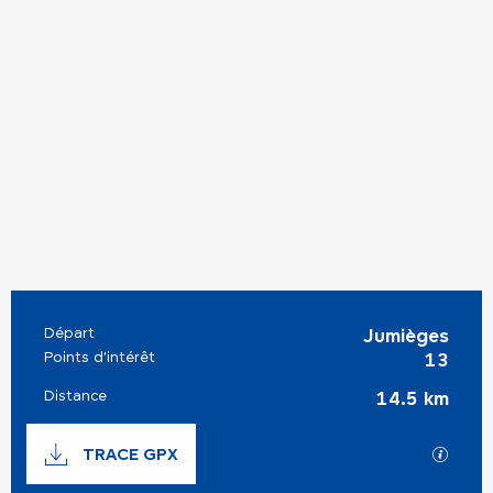
Départ
Informations pratiques
Jumièges
Points d'intérêt
13
Distance
14.5 km
Documentation
TRACE GPX
SECTI