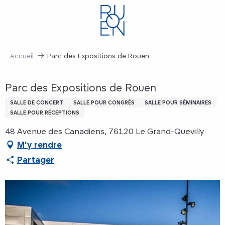
Aller
au
contenu
principal
Accueil
Parc des Expositions de Rouen
Parc des Expositions de Rouen
SALLE DE CONCERT
SALLE POUR CONGRÈS
SALLE POUR SÉMINAIRES
SALLE POUR RÉCEPTIONS
48 Avenue des Canadiens, 76120 Le Grand-Quevilly
M'y rendre
Partager