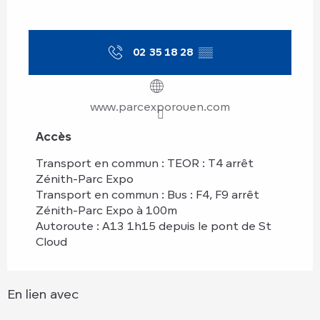
02 35 18 28
▒▒
www.parcexporouen.com
Accès
Accès
Transport en commun : TEOR : T4 arrêt
Zénith-Parc Expo
Transport en commun : Bus : F4, F9 arrêt
Zénith-Parc Expo à 100m
Autoroute : A13 1h15 depuis le pont de St
Cloud
En lien avec