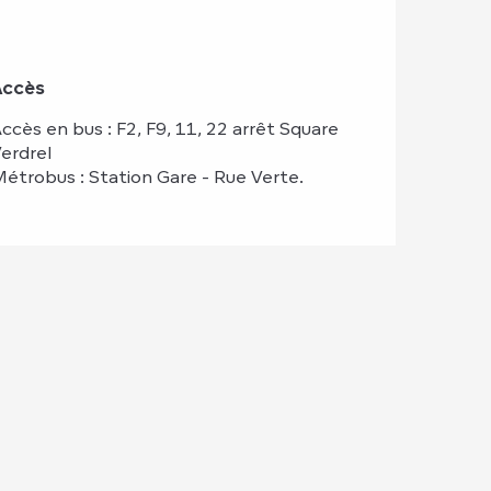
Accès
Accès
ccès en bus : F2, F9, 11, 22 arrêt Square
erdrel
étrobus : Station Gare - Rue Verte.