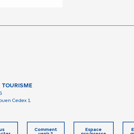
 TOURISME
6
ouen Cedex 1
us
Comment
Espace
E
cter
venir ?
pro/presse
g