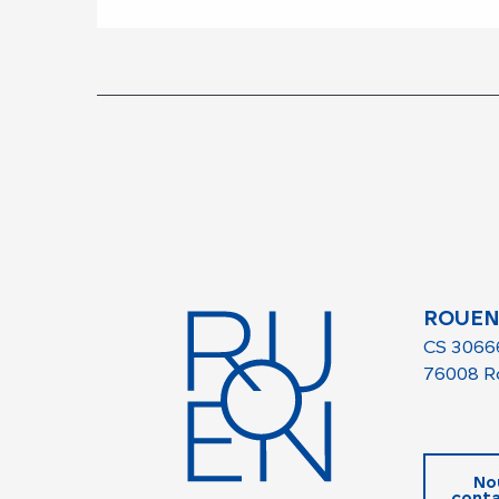
ROUEN
CS 3066
76008 R
No
conta