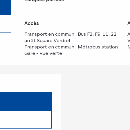
Accès
Accès
Transport en commun : Bus F2, F9, 11, 22
A
arrêt Square Verdrel
V
Transport en commun : Métrobus station
M
Gare - Rue Verte