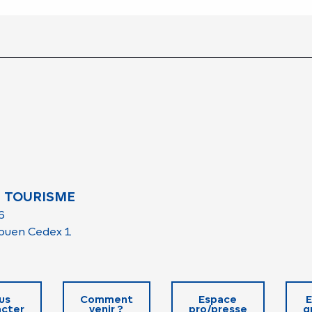
 TOURISME
6
ouen Cedex 1
us
Comment
Espace
E
cter
venir ?
pro/presse
g