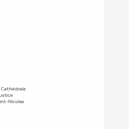
t Cathédrale
ustice
int-Nicolas