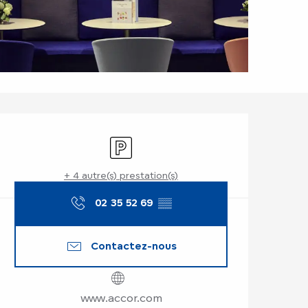
Ouverture et coor
Parking
+ 4 autre(s) prestation(s)
02 35 52 69
▒▒
Contactez-nous
www.accor.com