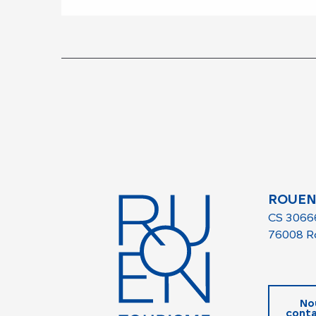
ROUEN
CS 3066
76008 R
No
conta