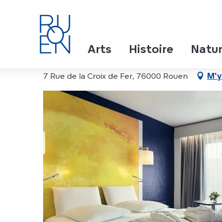
Aller
Accueil
Hôtel Mercure Rouen Centre Cathédrale - S
au
contenu
principal
Hôtel Mercure Rouen Ce
Arts
Histoire
Natu
7 Rue de la Croix de Fer, 76000 Rouen
M'y