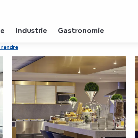
éminaire
ntre Cathédrale - Séminaire
re
Industrie
Gastronomie
 rendre