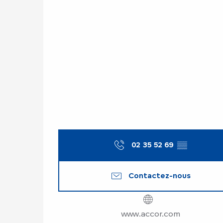
02 35 52 69
▒▒
Contactez-nous
www.accor.com