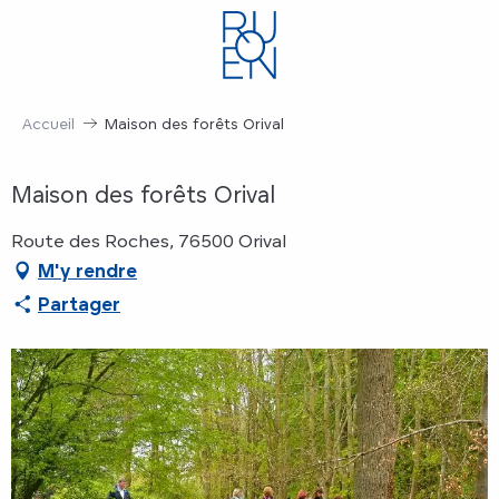
Aller
au
contenu
principal
Accueil
Maison des forêts Orival
Maison des forêts Orival
Route des Roches, 76500 Orival
M'y rendre
Partager