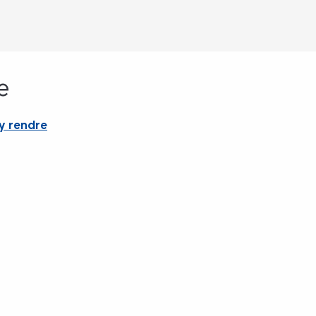
e
y rendre