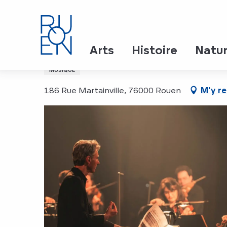
Aller
Accueil
Le Poème Harmonique
au
contenu
principal
Le Poème Harmonique
Arts
Histoire
Natu
MUSIQUE
186 Rue Martainville, 76000 Rouen
M'y r