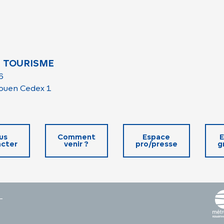
 TOURISME
6
ouen Cedex 1
us
Comment
Espace
E
cter
venir ?
pro/presse
g
-