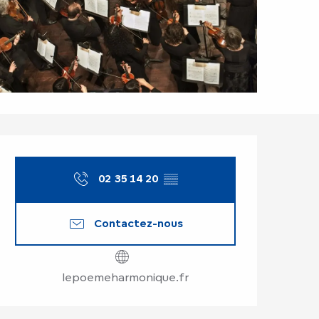
Ouverture et coor
02 35 14 20
▒▒
Contactez-nous
lepoemeharmonique.fr