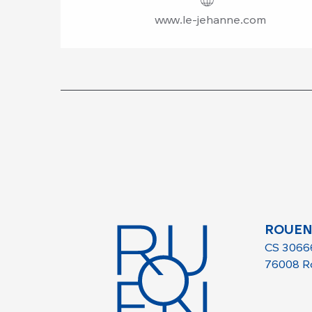
www.le-jehanne.com
ROUEN
CS 3066
76008 R