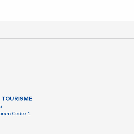
 TOURISME
6
ouen Cedex 1