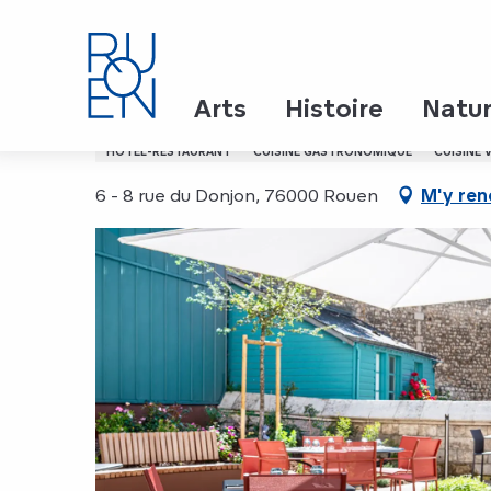
Aller
Accueil
Le Jehanne
au
contenu
principal
Le Jehanne
Arts
Histoire
Natu
HÔTEL-RESTAURANT
CUISINE GASTRONOMIQUE
CUISINE 
6 - 8 rue du Donjon, 76000 Rouen
M'y ren