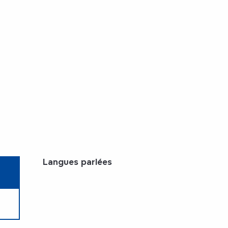
Langues parlées
Langues parlées