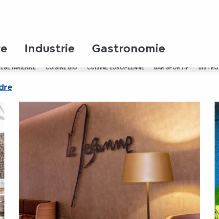
re
Industrie
Gastronomie
VÉGÉTARIENNE
CUISINE BIO
CUISINE EUROPÉENNE
BAR SPORTIF
BISTR
dre