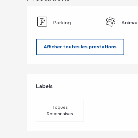
Parking
Animau
Afficher toutes les prestations
Offres de prest
Labels
Labels
Toques
Rouennaises