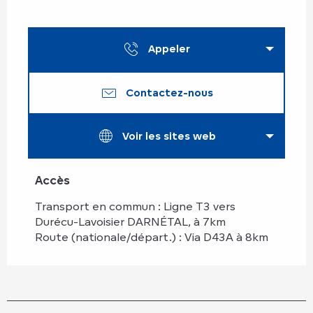
Appeler
Contactez-nous
Voir les sites web
Accès
Accès
Transport en commun : Ligne T3 vers
Durécu-Lavoisier DARNÉTAL, à 7km
Route (nationale/départ.) : Via D43A à 8km