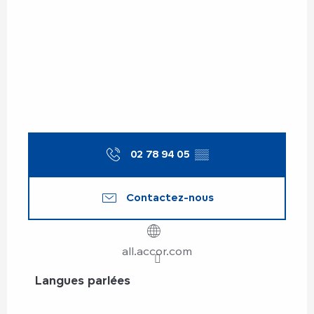
02 78 94 05
▒▒
Contactez-nous
all.accor.com
Langues parlées
Langues parlées