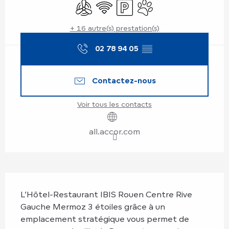
Air conditionné
WiFi
Parking
Animaux acceptés
+ 16 autre(s) prestation(s)
02 78 94 05
▒▒
Contactez-nous
Voir tous les contacts
all.accor.com
Description
L’Hôtel-Restaurant IBIS Rouen Centre Rive 
Gauche Mermoz 3 étoiles grâce à un 
emplacement stratégique vous permet de 