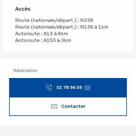
Accès
Accès
Route (nationale/départ.) : N338
Route (nationale/départ.) : N138 à 1km
Autoroute : A13 à 8km
Autoroute : A150 à 3km
Réservation
02 78 94 05
▒▒
Contacter