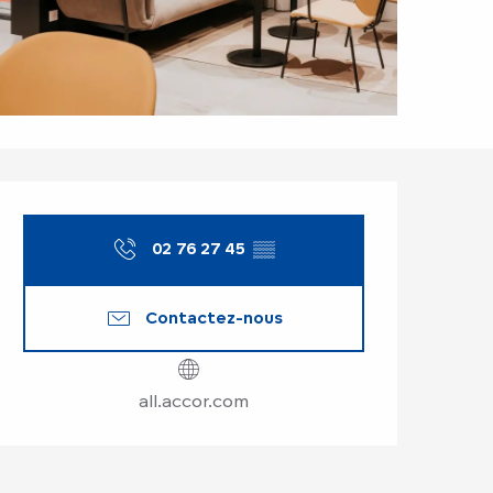
Ouverture et coor
02 76 27 45
▒▒
Contactez-nous
all.accor.com