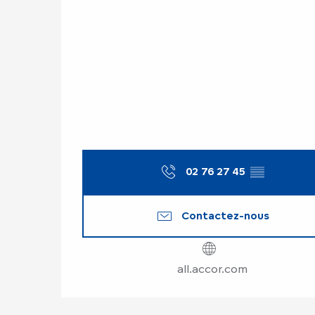
02 76 27 45
▒▒
Contactez-nous
all.accor.com