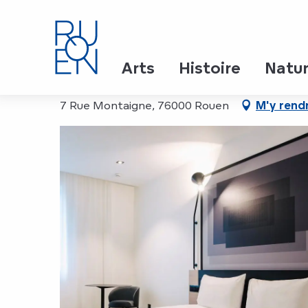
Aller
Accueil
Ibis Rouen Centre Rive Droite Pasteur*** - S
au
contenu
principal
Ibis Rouen Centre Rive 
Arts
Histoire
Natu
7 Rue Montaigne, 76000 Rouen
M'y rend