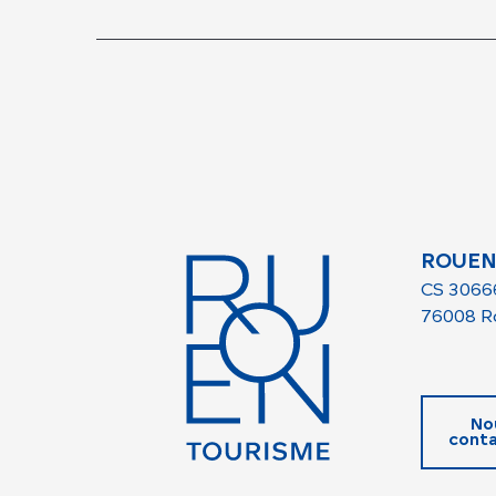
ROUEN
CS 3066
76008 R
No
conta