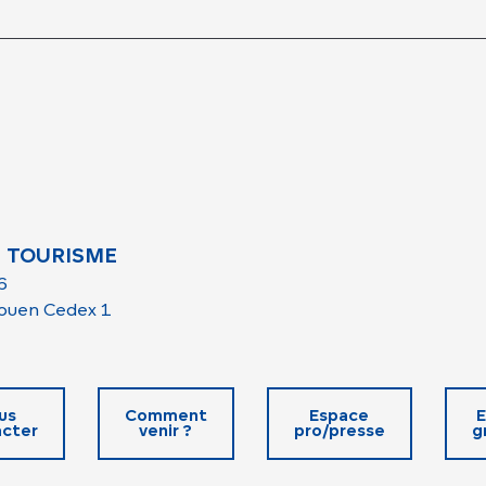
 TOURISME
6
ouen Cedex 1
us
Comment
Espace
E
cter
venir ?
pro/presse
g