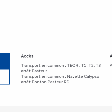
Accès
Accès
Transport en commun : TEOR : T1, T2, T3
A
arrêt Pasteur
Transport en commun : Navette Calypso
arrêt Ponton Pasteur RD