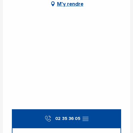
M'y rendre
02 35 36 05
▒▒