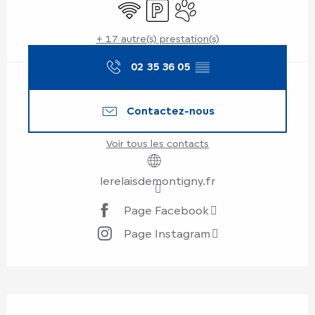
WiFi
Parking
Animaux acceptés
+ 17 autre(s) prestation(s)
02 35 36 05
▒▒
Contactez-nous
Voir tous les contacts
lerelaisdemontigny.fr
Page Facebook
Page Instagram
Description