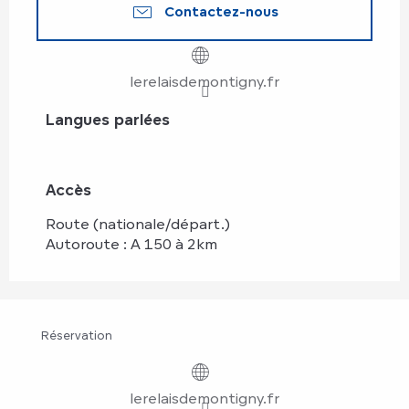
Contactez-nous
lerelaisdemontigny.fr
Langues parlées
Langues parlées
Accès
Accès
Route (nationale/départ.)
Autoroute : A 150 à 2km
Réservation
lerelaisdemontigny.fr