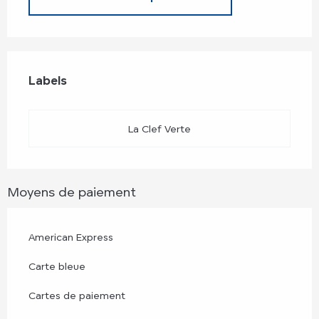
Offres de prestations
Labels
Labels
La Clef Verte
Moyens de paiement
American Express
Carte bleue
Cartes de paiement