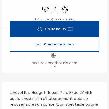
Ouverture et coordonnées
WiFi
Parking
Animaux acceptés
+ 4 autre(s) prestation(s)
08 92 68 05
▒▒
Contactez-nous
secure.accorhotels.com
Description
L’hôtel Ibis Budget Rouen Parc Expo Zénith 
est le choix malin d’hébergement pour se 
reposer après un concert, un spectacle ou une 