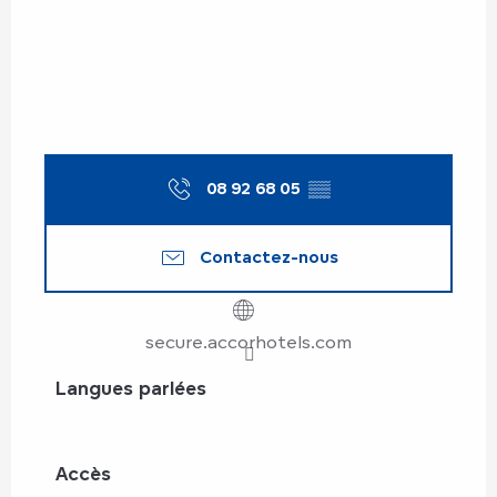
08 92 68 05
▒▒
Contactez-nous
secure.accorhotels.com
Langues parlées
Langues parlées
Accès
Accès