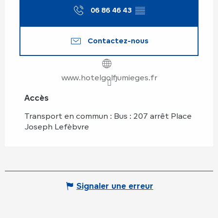
06 86 46 43
▒▒
Contactez-nous
www.hotelgolfjumieges.fr
Accès
Accès
Transport en commun : Bus : 207 arrêt Place
Joseph Lefèbvre
Signaler une erreur