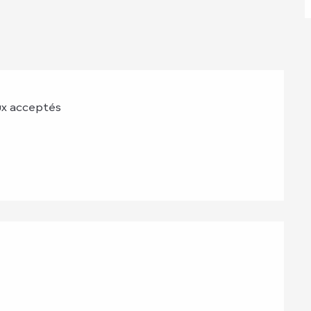
x acceptés
ations