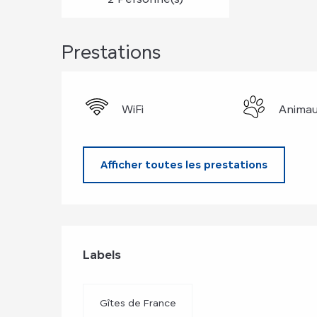
Prestations
WiFi
Animau
Afficher toutes les prestations
Offres de prest
Labels
Labels
Gîtes de France