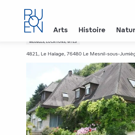
Aller
Accueil
Gîtes de France® - Malo
au
contenu
principal
Gîtes de France® - Mal
Arts
Histoire
Natu
MEUBLÉS, LOCATIONS, GÎTES
4821, Le Halage, 76480 Le Mesnil-sous-Jumiè