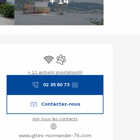
+ 14
Ouverture et coor
WiFi
Animaux acceptés
+ 11 autre(s) prestation(s)
02 35 60 73
▒▒
Contactez-nous
Voir tous les contacts
www.gites-normandie-76.com