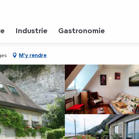
o
re
Industrie
Gastronomie
ges
M'y rendre