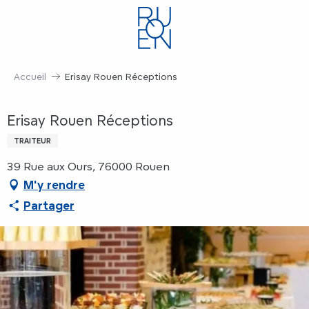
Aller
au
contenu
principal
Accueil
Erisay Rouen Réceptions
Erisay Rouen Réceptions
TRAITEUR
39 Rue aux Ours, 76000 Rouen
M'y rendre
Partager