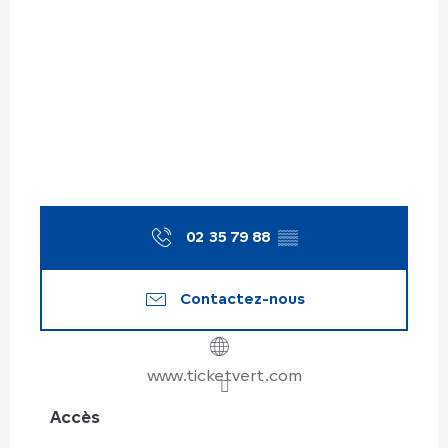
02 35 79 88
▒▒
Contactez-nous
www.ticketvert.com
Accès
Accès