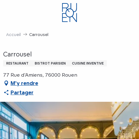
Aller
au
contenu
principal
Accueil
Carrousel
Carrousel
RESTAURANT
BISTROT PARISIEN
CUISINE INVENTIVE
77 Rue d'Amiens, 76000 Rouen
M'y rendre
Partager