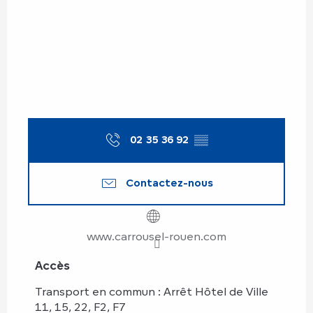
02 35 36 92
▒▒
Contactez-nous
www.carrousel-rouen.com
Accès
Accès
Transport en commun : Arrêt Hôtel de Ville
11, 15, 22, F2, F7