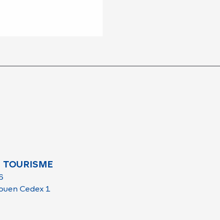
 TOURISME
6
ouen Cedex 1