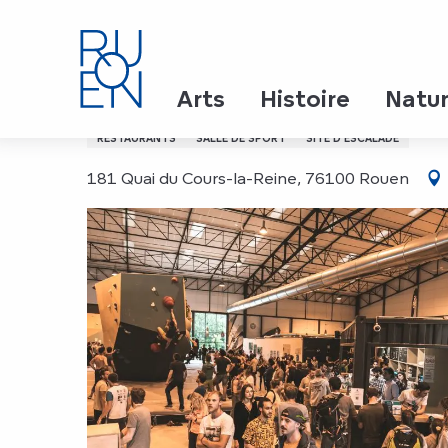
Aller
Accueil
Arkose Rouen - Escalade
au
contenu
principal
Arkose Rouen - Escalad
Arts
Histoire
Natu
RESTAURANTS
SALLE DE SPORT
SITE D'ESCALADE
181 Quai du Cours-la-Reine, 76100 Rouen