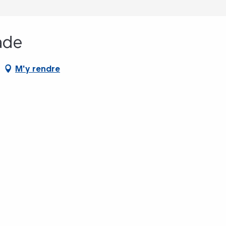
ade
M'y rendre