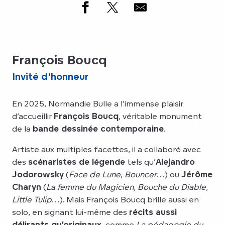
François Boucq
Invité d'honneur
En 2025, Normandie Bulle a l’immense plaisir
d’accueillir
François Boucq
, véritable monument
de la
bande dessinée contemporaine
.
Artiste aux multiples facettes, il a collaboré avec
des
scénaristes de légende
tels qu’
Alejandro
Jodorowsky
(
Face de Lune
,
Bouncer
…) ou
Jérôme
Charyn
(
La femme du Magicien
,
Bouche du Diable
,
Little Tulip
…). Mais François Boucq brille aussi en
solo, en signant lui-même des
récits aussi
délirants qu’originaux
, comme
La pédagogie du