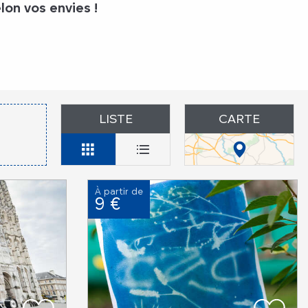
on vos envies !
LISTE
CARTE
À partir de
9 €