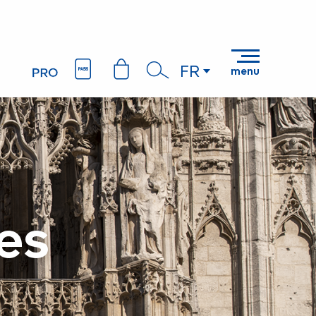
FR
menu
Recherche
res