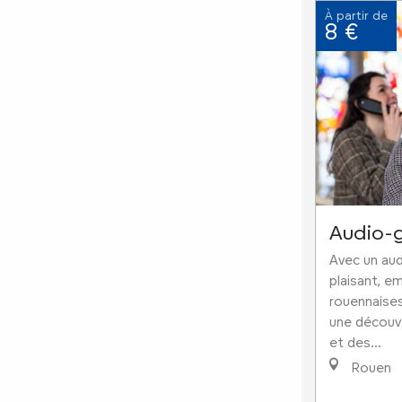
À partir de
8 €
Audio-
Avec un aud
plaisant, e
rouennaise
une découve
et des...
Rouen