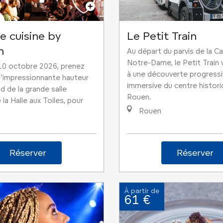
e cuisine by
Le Petit Train
n
Au départ du parvis de la C
Notre-Dame, le Petit Train 
10 octobre 2026, prenez
à une découverte progressi
l’impressionnante hauteur
immersive du centre histor
d de la grande salle
Rouen.
la Halle aux Toiles, pour
Rouen
Réserver
Réserver
À partir de
61 €