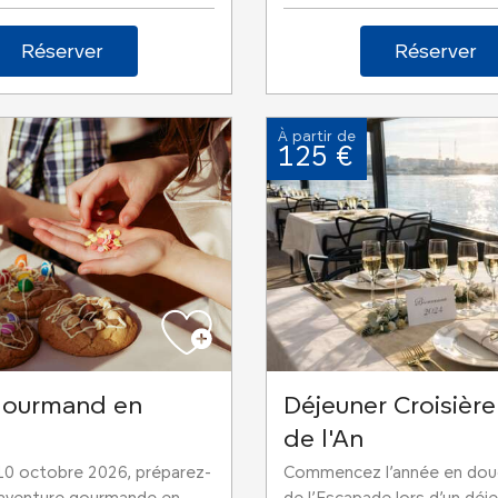
Réserver
Réserver
À partir de
125 €
 gourmand en
Déjeuner Croisière
de l'An
10 octobre 2026, préparez-
Commencez l’année en dou