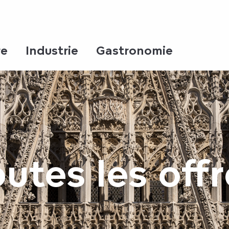
re
Industrie
Gastronomie
utes les off