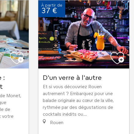
À partir de
37 €
 :
D'un verre à l'autre
t
Et si vous découvriez Rouen
autrement ? Embarquez pour une
aude Monet,
balade originale au cœur de la ville,
ique
rythmée par des dégustations de
le de
cocktails inédits ou...
c votre
Rouen