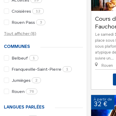
Activités
Croisières
12
Cours d
Rouen Pass
3
Faucho
Tout afficher (8)
Le samedi 
place sous 
COMMUNES
sous plafon
atypique de 
Belbeuf
1
suivre un...
Rouen
Franqueville-Saint-Pierre
1
Jumièges
2
Rouen
76
À partir de
32 €
LANGUES PARLÉES