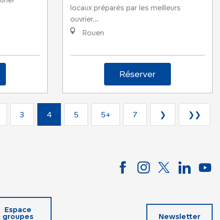
euner
locaux préparés par les meilleurs
ouvrier...
Rouen
Réserver
3
4
5
5+
7
❯
❯❯
Espace
groupes
Newsletter