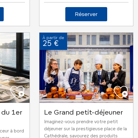
Réserver
À partir de
25 €
 du 1er
Le Grand petit-déjeuner
Imaginez-vous prendre votre petit
déjeuner sur la prestigieuse place de la
ceur à bord
Cathédrale, savourez des produits