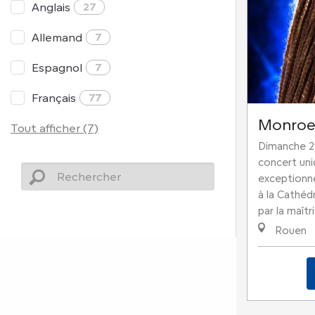
Anglais
27
Allemand
7
Espagnol
7
Français
77
Monro
Tout afficher (7)
Dimanche 2
concert uni
exceptionn
à la Cathé
par la maîtri
Rouen