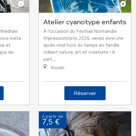
Atelier cyanotype enfants
athédrale
À l’occasion du Festival Normandie
vous invite
Impressionniste 2026, venez vivre une
ve et
après-midi hors du temps en famille
ique de
mêlant nature, art et créativité ! A
part...
Rouen
Réserver
À partir de
7,5 €