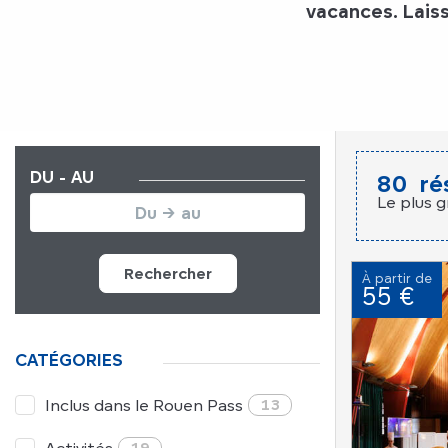
vacances. Lais
DU - AU
80
ré
Le plus g
Rechercher
À partir de
55 €
CATÉGORIES
Inclus dans le Rouen Pass
13
19