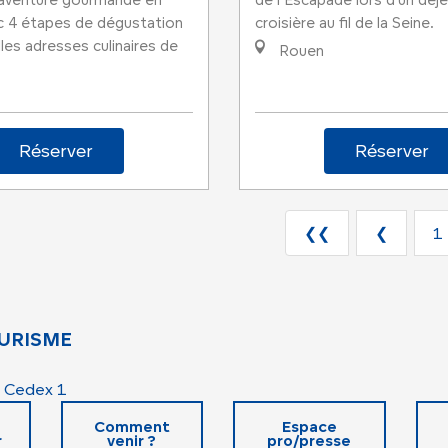
 aventure gourmande en
de l’Escapade lors d’un déj
ec 4 étapes de dégustation
croisière au fil de la Seine.
lles adresses culinaires de
Rouen
Réserver
Réserver
❮❮
❮
1
URISME
 Cedex 1
Comment
Espace
r
venir ?
pro/presse