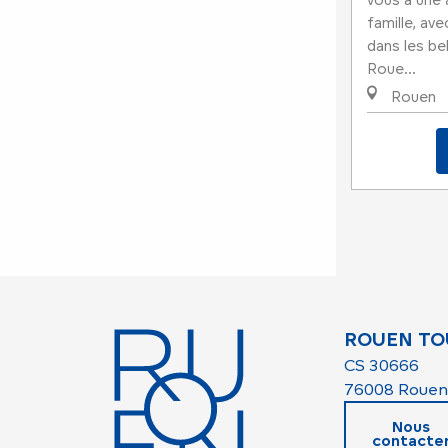
vous à une
famille, av
dans les be
Roue...
Rouen
ROUEN TO
CS 30666
76008 Rouen
Nous
contacte