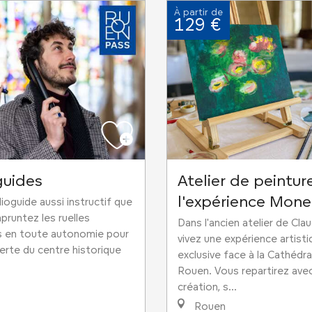
À partir de
129 €
guides
Atelier de peinture
l'expérience Mone
ioguide aussi instructif que
mpruntez les ruelles
Dans l'ancien atelier de Cl
s en toute autonomie pour
vivez une expérience artist
rte du centre historique
exclusive face à la Cathédra
Rouen. Vous repartirez ave
création, s...
Rouen