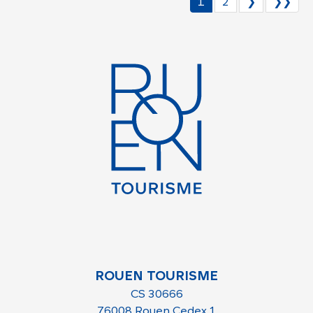
1
2
❯
❯❯
ROUEN TOURISME
CS 30666
76008 Rouen Cedex 1