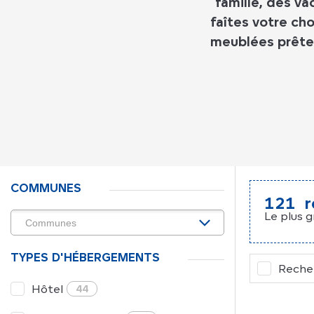
famille, des va
faîtes votre ch
meublées prêtes
COMMUNES
121
r
Le plus g
TYPES D'HÉBERGEMENTS
Recher
Hôtel
44